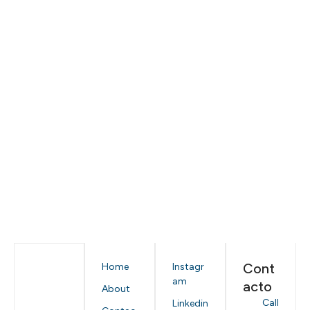
Cont
Home
Instagr
am
acto
About
Call
Linkedin