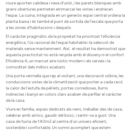
roure aporten calidesa i nexe d’unió, i les parets blanques amb
grans obertures permeten emmarcar les vistes i endrecen
l’espai. La cuina, integrada en un generós espai central ordena la
planta baixa i és també el punt de sortida de l’escala que porta
a les zones d’habitacions i despatx.
El caràcter pragmàtic de la propietat ha prioritzat l’eficiència
energètica, l’ús racional de l’espai habitable i la selecció de
materials sense manteniment. Així,
el resultat ha demostrat que
aquesta practicitat no està renyida amb el disseny ni el confort.
Eficiència A, un marcat aire rústic modern i els serveis i la
comoditat dels millors acabats.
Una porta vermella que rep al visitant, una decoració sòbria, les
conduccions vistes de la climatització que porten a cada racó
la calor de l’estufa de pèl·lets, portes corredisses, llums
indirectes i banys en colors clars acaben de perfilar el caràcter
de la casa.
Viure en família, espais dedicats als nens, treballar des de casa,
celebrar amb amics, gaudir del bosc, i sentir-se a gust. Una
casa de fusta de 140m2 al centre d’un univers eficient,
sostenible i confortable. Un somni acomplert que estem