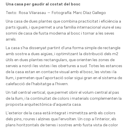
Una casa per gaudir al costat del bosc
Texto:
Rosa Vilarasau
–
Fotografía: Marc Díaz Gallego
Una casa de dues plantes que combina practicitat i eficiència a
parts iguals, i que permet a una família internacional viure el seu
somni de casa de fusta moderna al bosc i tornar a les seves
arrels.
La casa s’ha dissenyat partint d’una forma simple de rectangle
amb sostre a dues aigües, i optimitzant la distribució dels m2
útils en dues plantes rectangulars, que orienten les zones de
serveis a nord i les vistes i les obertures a sud. Totes les estances
de la casa estan en contacte visual amb el bosc, les vistes i la
llum, i permeten que l’aportació solar sigui gran en el sistema de
calefacció de l’habitatge a l’hivern.
Un tall central vertical, que permet obrir el volum central al pas
de la llum, i la continuïtat de colors i materials complementen la
proposta arquitectònica d’aquesta casa.
L’exterior de la casa està integrat i mimetitza amb els colors
dels pins, roures i alzines que l’envolten. Un cop a l’interior, els
plans horitzontals de terres i sostres amb fusta vista de color