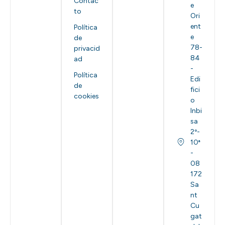
Contac
e
to
Ori
ent
Política
e
de
78-
privacid
84
ad
-
Política
Edi
de
fici
cookies
o
Inbi
sa
2º-
10ª
-
08
172
Sa
nt
Cu
gat