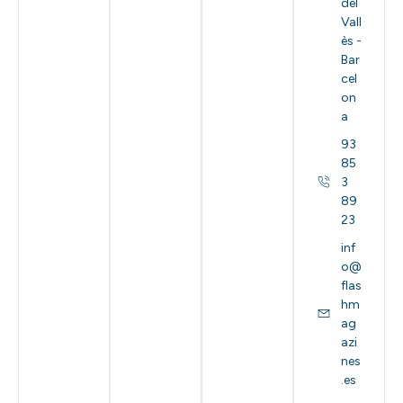
del
Vall
ès -
Bar
cel
on
a
93
85
3
89
23
inf
o@
flas
hm
ag
azi
nes
.es