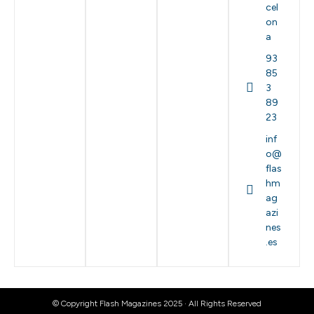
cel
on
a
93
85
3
89
23
inf
o@
flas
hm
ag
azi
nes
.es
© Copyright Flash Magazines 2025 · All Rights Reserved