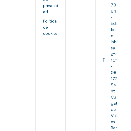
78-
privacid
84
ad
-
Política
Edi
de
fici
cookies
o
Inbi
sa
2º-
10ª
-
08
172
Sa
nt
Cu
gat
del
Vall
ès -
Bar