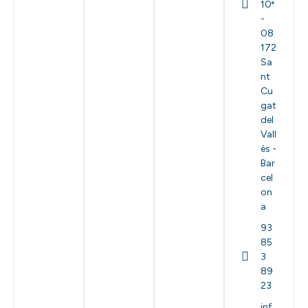
10ª
-
08
172
Sa
nt
Cu
gat
del
Vall
ès -
Bar
cel
on
a
93
85
3
89
23
inf