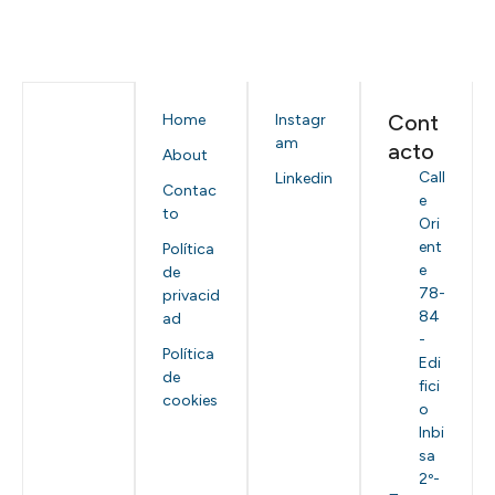
Cont
Home
Instagr
am
acto
About
Call
Linkedin
Contac
e
to
Ori
ent
Política
e
de
78-
privacid
84
ad
-
Política
Edi
de
fici
cookies
o
Inbi
sa
2º-