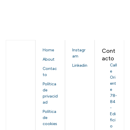
Cont
Home
Instagr
am
acto
About
Call
Linkedin
Contac
e
to
Ori
ent
Política
e
de
78-
privacid
84
ad
-
Política
Edi
de
fici
cookies
o