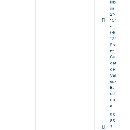
Inbi
sa
2º-
10ª
-
08
172
Sa
nt
Cu
gat
del
Vall
ès -
Bar
cel
on
a
93
85
3