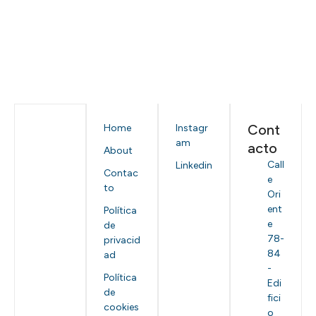
Cont
Home
Instagr
am
acto
About
Call
Linkedin
Contac
e
to
Ori
ent
Política
e
de
78-
privacid
84
ad
-
Política
Edi
de
fici
cookies
o