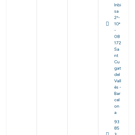
Inbi
sa
2º-
10ª
-
08
172
Sa
nt
Cu
gat
del
Vall
ès -
Bar
cel
on
a
93
85
3