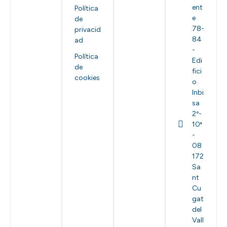
ent
Política
e
de
78-
privacid
84
ad
-
Política
Edi
de
fici
cookies
o
Inbi
sa
2º-
10ª
-
08
172
Sa
nt
Cu
gat
del
Vall