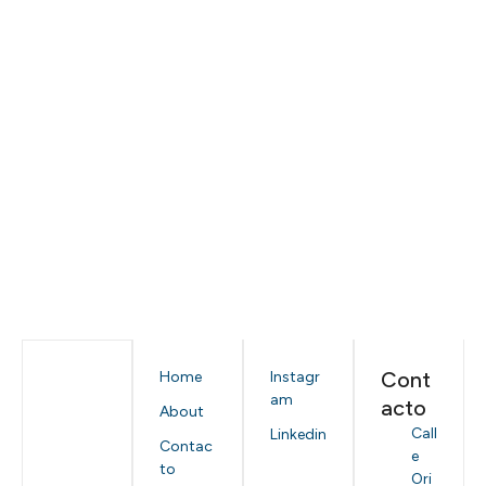
Cont
Home
Instagr
am
acto
About
Call
Linkedin
Contac
e
to
Ori