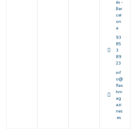
ès -
Bar
cel
on
a
93
85
3
89
23
inf
o@
flas
hm
ag
azi
nes
.es