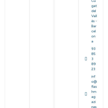
Cu
gat
del
Vall
ès -
Bar
cel
on
a
93
85
3
89
23
inf
o@
flas
hm
ag
azi
nes