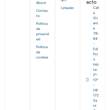
am
acto
About
Call
Linkedin
Contac
e
to
Ori
ent
Política
e
de
78-
privacid
84
ad
-
Política
Edi
de
fici
cookies
o
Inbi
sa
2º-
10ª
-
08
172
Sa
nt