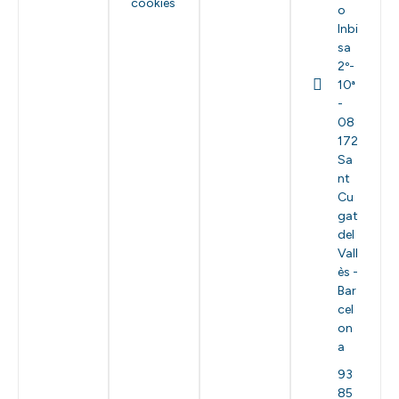
cookies
o
Inbi
sa
2º-
10ª
-
08
172
Sa
nt
Cu
gat
del
Vall
ès -
Bar
cel
on
a
93
85