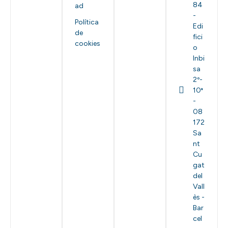
84
ad
-
Política
Edi
de
fici
cookies
o
Inbi
sa
2º-
10ª
-
08
172
Sa
nt
Cu
gat
del
Vall
ès -
Bar
cel