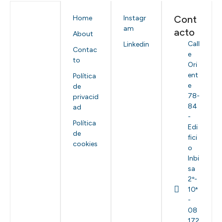
Cont
Home
Instagr
am
acto
About
Call
Linkedin
Contac
e
to
Ori
ent
Política
e
de
78-
privacid
84
ad
-
Política
Edi
de
fici
cookies
o
Inbi
sa
2º-
10ª
-
08
172