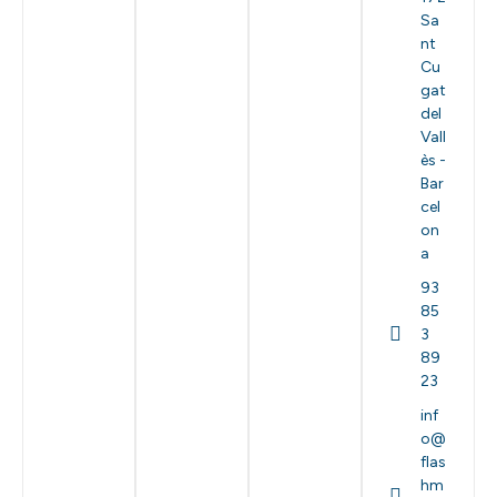
Sa
nt
Cu
gat
del
Vall
ès -
Bar
cel
on
a
93
85
3
89
23
inf
o@
flas
hm