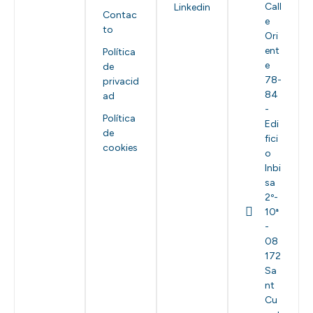
Call
Linkedin
Contac
e
to
Ori
ent
Política
e
de
78-
privacid
84
ad
-
Política
Edi
de
fici
cookies
o
Inbi
sa
2º-
10ª
-
08
172
Sa
nt
Cu