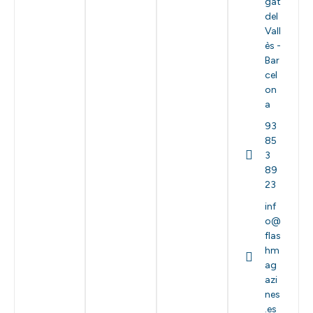
gat
del
Vall
ès -
Bar
cel
on
a
93
85
3
89
23
inf
o@
flas
hm
ag
azi
nes
.es