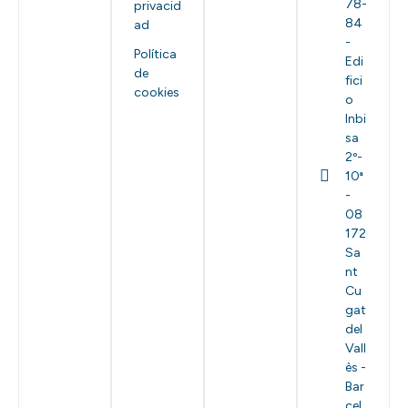
78-
privacid
84
ad
-
Política
Edi
de
fici
cookies
o
Inbi
sa
2º-
10ª
-
08
172
Sa
nt
Cu
gat
del
Vall
ès -
Bar
cel