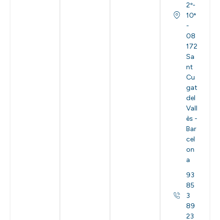
2º-
10ª
-
08
172
Sa
nt
Cu
gat
del
Vall
ès -
Bar
cel
on
a
93
85
3
89
23