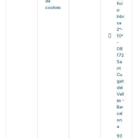
de
fici
cookies
o
Inbi
sa
2º-
10ª
-
08
172
Sa
nt
Cu
gat
del
Vall
ès -
Bar
cel
on
a
93