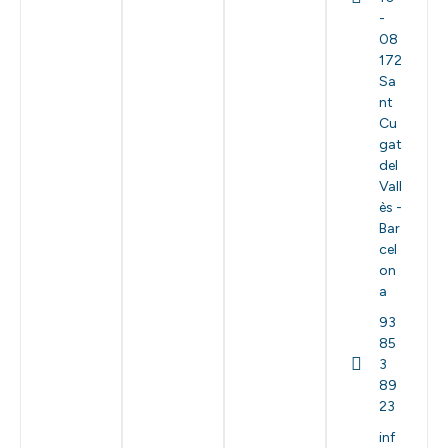
-
08
172
Sa
nt
Cu
gat
del
Vall
ès -
Bar
cel
on
a
93
85
3
89
23
inf