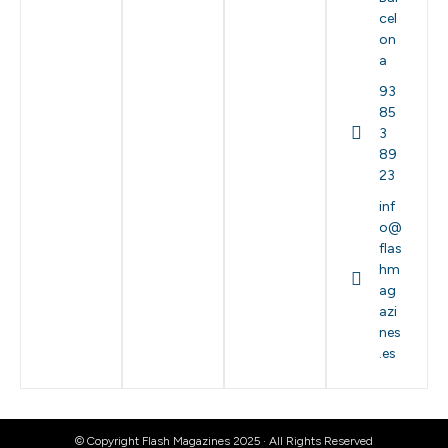
cel
on
a
93
85
3
89
23
inf
o@
flas
hm
ag
azi
nes
.es
© Copyright Flash Magazines 2025 · All Rights Reserved