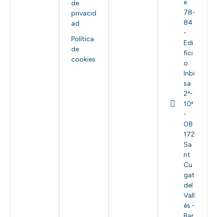
e
de
78-
privacid
84
ad
-
Política
Edi
de
fici
cookies
o
Inbi
sa
2º-
10ª
-
08
172
Sa
nt
Cu
gat
del
Vall
ès -
Bar