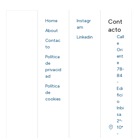
Cont
Home
Instagr
am
acto
About
Call
Linkedin
Contac
e
to
Ori
ent
Política
e
de
78-
privacid
84
ad
-
Política
Edi
de
fici
cookies
o
Inbi
sa
2º-
10ª
-