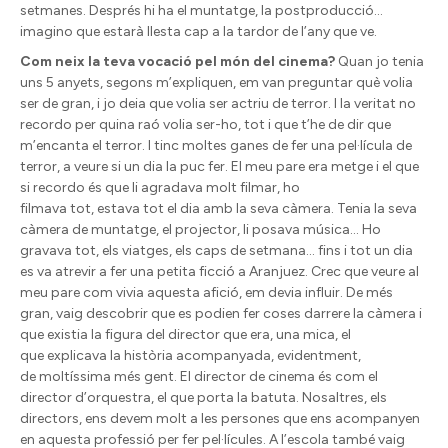
setmanes. Després hi ha el muntatge, la postproducció…
imagino que estarà llesta cap a la tardor de l’any que ve.
Com neix la teva vocació pel món del cinema?
Quan jo tenia
uns 5 anyets, segons m’expliquen, em van preguntar què volia
ser de gran, i jo deia que volia ser actriu de terror. I la veritat no
recordo per quina raó volia ser-ho, tot i que t’he de dir que
m’encanta el terror. I tinc moltes ganes de fer una pel·lícula de
terror, a veure si un dia la puc fer. El meu pare era metge i el que
si recordo és que li agradava molt filmar, ho
filmava tot, estava tot el dia amb la seva càmera. Tenia la seva
càmera de muntatge, el projector, li posava música… Ho
gravava tot, els viatges, els caps de setmana… fins i tot un dia
es va atrevir a fer una petita ficció a Aranjuez. Crec que veure al
meu pare com vivia aquesta afició, em devia influir. De més
gran, vaig descobrir que es podien fer coses darrere la càmera i
que existia la figura del director que era, una mica, el
que explicava la història acompanyada, evidentment,
de moltíssima més gent. El director de cinema és com el
director d’orquestra, el que porta la batuta. Nosaltres, els
directors, ens devem molt a les persones que ens acompanyen
en aquesta professió per fer pel·lícules. A l’escola també vaig