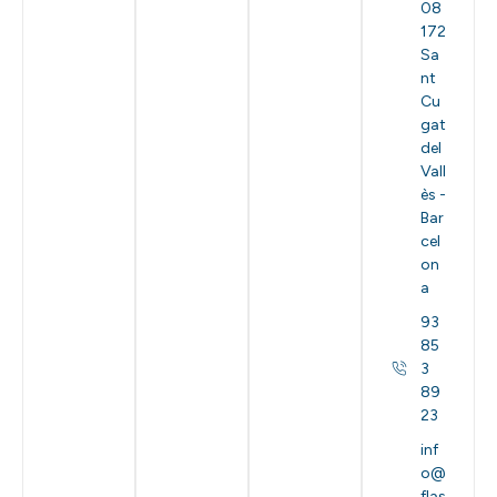
08
172
Sa
nt
Cu
gat
del
Vall
ès -
Bar
cel
on
a
93
85
3
89
23
inf
o@
flas