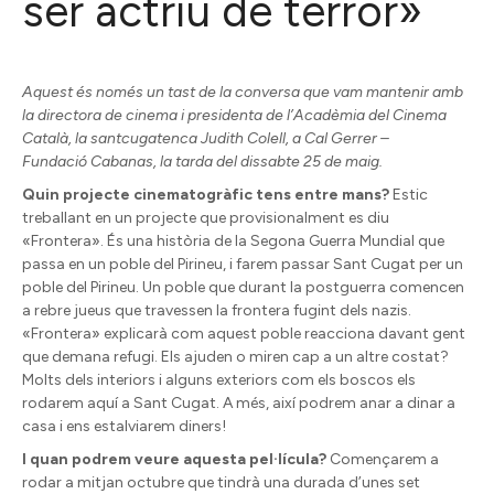
ser actriu de terror»
Aquest és només un tast de la conversa que vam mantenir amb
la directora de cinema i presidenta de l’Acadèmia del Cinema
Català, la santcugatenca Judith Colell, a Cal Gerrer –
Fundació Cabanas, la tarda del dissabte 25 de maig.
Quin projecte cinematogràfic tens entre mans?
Estic
treballant en un projecte que provisionalment es diu
«Frontera». És una història de la Segona Guerra Mundial que
passa en un poble del Pirineu, i farem passar Sant Cugat per un
poble del Pirineu. Un poble que durant la postguerra comencen
a rebre jueus que travessen la frontera fugint dels nazis.
«Frontera» explicarà com aquest poble reacciona davant gent
que demana refugi. Els ajuden o miren cap a un altre costat?
Molts dels interiors i alguns exteriors com els boscos els
rodarem aquí a Sant Cugat. A més, així podrem anar a dinar a
casa i ens estalviarem diners!
I quan podrem veure aquesta pel·lícula?
Començarem a
rodar a mitjan octubre que tindrà una durada d’unes set