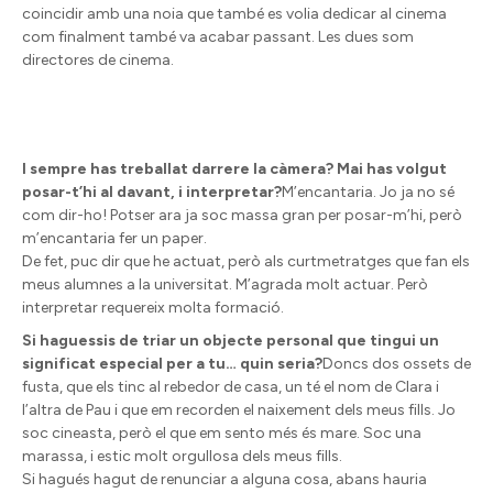
coincidir amb una noia que també es volia dedicar al cinema
com finalment també va acabar passant. Les dues som
directores de cinema.
I sempre has treballat darrere la càmera?
Mai has volgut
posar-t’hi al davant, i interpretar?
M’encantaria. Jo ja no sé
com dir-ho! Potser ara ja soc massa gran per posar-m’hi, però
m’encantaria fer un paper.
De fet, puc dir que he actuat, però als curtmetratges que fan els
meus alumnes a la universitat. M’agrada molt actuar. Però
interpretar requereix molta formació.
Si haguessis de triar un objecte personal que tingui un
significat especial per a tu… quin seria?
Doncs dos ossets de
fusta, que els tinc al rebedor de casa, un té el nom de Clara i
l’altra de Pau i que em recorden el naixement dels meus fills. Jo
soc cineasta, però el que em sento més és mare. Soc una
marassa, i estic molt orgullosa dels meus fills.
Si hagués hagut de renunciar a alguna cosa, abans hauria