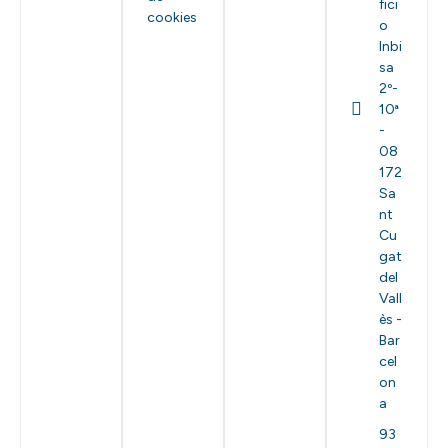
fici
cookies
o
Inbi
sa
2º-
10ª
-
08
172
Sa
nt
Cu
gat
del
Vall
ès -
Bar
cel
on
a
93