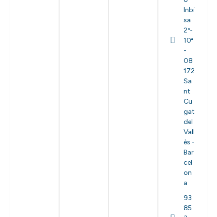
Inbi
sa
2º-
10ª
-
08
172
Sa
nt
Cu
gat
del
Vall
ès -
Bar
cel
on
a
93
85