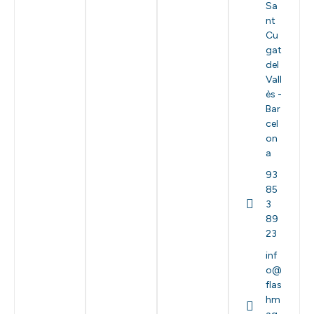
Sa
nt
Cu
gat
del
Vall
ès -
Bar
cel
on
a
93
85
3
89
23
inf
o@
flas
hm