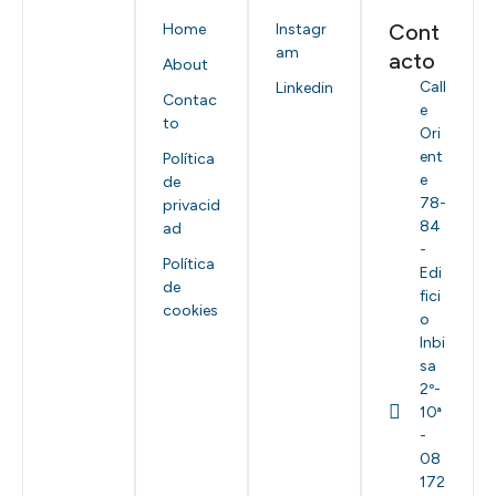
Cont
Home
Instagr
am
acto
About
Call
Linkedin
Contac
e
to
Ori
ent
Política
e
de
78-
privacid
84
ad
-
Política
Edi
de
fici
cookies
o
Inbi
sa
2º-
10ª
-
08
172