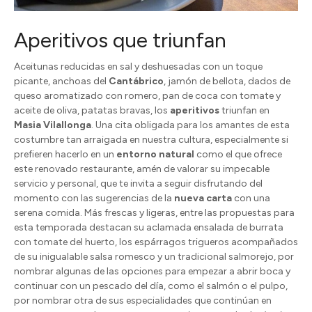
Aperitivos que triunfan
Aceitunas reducidas en sal y deshuesadas con un toque
picante, anchoas del
Cantábrico
, jamón de bellota, dados de
queso aromatizado con romero, pan de coca con tomate y
aceite de oliva, patatas bravas, los
aperitivos
triunfan en
Masia Vilallonga
. Una cita obligada para los amantes de esta
costumbre tan arraigada en nuestra cultura, especialmente si
prefieren hacerlo en un
entorno natural
como el que ofrece
este renovado restaurante, amén de valorar su impecable
servicio y personal, que te invita a seguir disfrutando del
momento con las sugerencias de la
nueva carta
con una
serena comida. Más frescas y ligeras, entre las propuestas para
esta temporada destacan su aclamada ensalada de burrata
con tomate del huerto, los espárragos trigueros acompañados
de su inigualable salsa romesco y un tradicional salmorejo, por
nombrar algunas de las opciones para empezar a abrir boca y
continuar con un pescado del día, como el salmón o el pulpo,
por nombrar otra de sus especialidades que continúan en