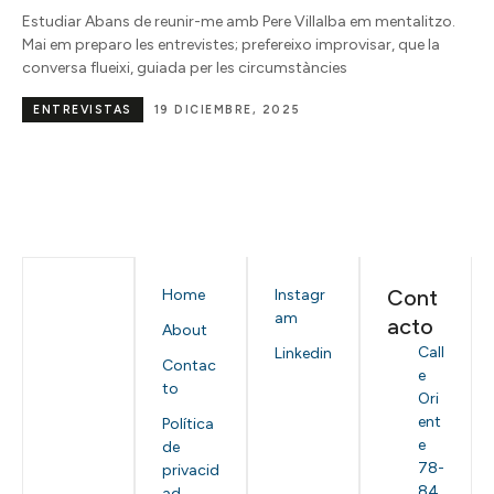
Estudiar Abans de reunir-me amb Pere Villalba em mentalitzo.
Mai em preparo les entrevistes; prefereixo improvisar, que la
conversa flueixi, guiada per les circumstàncies
ENTREVISTAS
19 DICIEMBRE, 2025
Cont
Home
Instagr
am
acto
About
Call
Linkedin
Contac
e
to
Ori
ent
Política
e
de
78-
privacid
84
ad