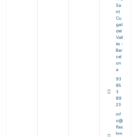
Sa
nt
Cu
gat
del
Vall
ès -
Bar
cel
on
a
93
85
3
89
23
inf
o@
flas
hm