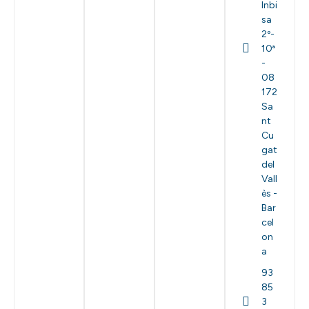
Inbi
sa
2º-
10ª
-
08
172
Sa
nt
Cu
gat
del
Vall
ès -
Bar
cel
on
a
93
85
3