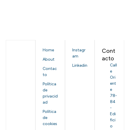
Cont
Home
Instagr
am
acto
About
Call
Linkedin
Contac
e
to
Ori
ent
Política
e
de
78-
privacid
84
ad
-
Política
Edi
de
fici
cookies
o