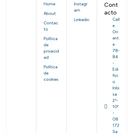
Cont
Home
Instagr
am
acto
About
Call
Linkedin
Contac
e
to
Ori
ent
Política
e
de
78-
privacid
84
ad
-
Política
Edi
de
fici
cookies
o
Inbi
sa
2º-
10ª
-
08
172
Sa