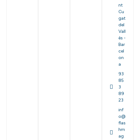
nt
Cu
gat
del
Vall
ès -
Bar
cel
on
a
93
85
3
89
23
inf
o@
flas
hm
ag