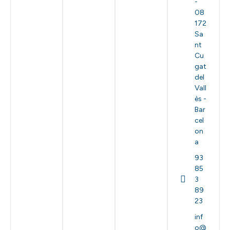
-
08
172
Sa
nt
Cu
gat
del
Vall
ès -
Bar
cel
on
a
93
85
3
89
23
inf
o@