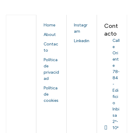
Cont
Home
Instagr
am
acto
About
Call
Linkedin
Contac
e
to
Ori
ent
Política
e
de
78-
privacid
84
ad
-
Política
Edi
de
fici
cookies
o
Inbi
sa
2º-
10ª