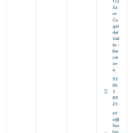
172
Sa
nt
Cu
gat
del
Vall
ès -
Bar
cel
on
a
93
85
3
89
23
inf
o@
flas
hm