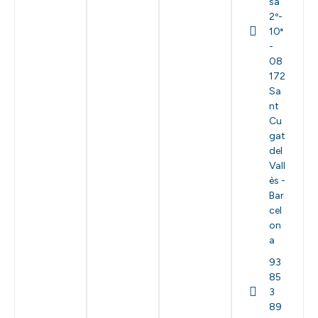
sa
2º-
10ª
-
08
172
Sa
nt
Cu
gat
del
Vall
ès -
Bar
cel
on
a
93
85
3
89