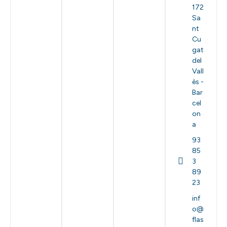
172
Sa
nt
Cu
gat
del
Vall
ès -
Bar
cel
on
a
93
85
3
89
23
inf
o@
flas