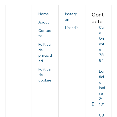
Cont
Home
Instagr
am
acto
About
Call
Linkedin
Contac
e
to
Ori
ent
Política
e
de
78-
privacid
84
ad
-
Política
Edi
de
fici
cookies
o
Inbi
sa
2º-
10ª
-
08