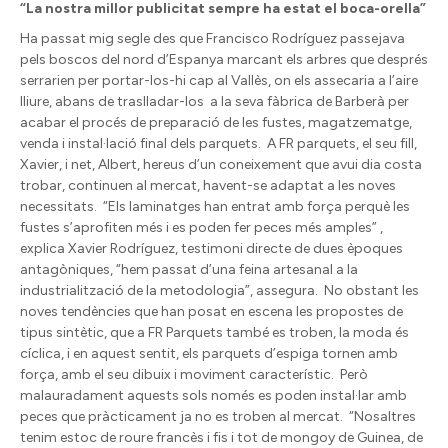
“La nostra millor publicitat sempre ha estat el boca-orella”
Ha passat mig segle des que Francisco Rodríguez passejava
pels boscos del nord d’Espanya marcant els arbres que després
serrarien per portar-los-hi cap al Vallès, on els assecaria a l’aire
lliure, abans de traslladar-los a la seva fàbrica de Barberà per
acabar el procés de preparació de les fustes, magatzematge,
venda i instal·lació final dels parquets. A FR parquets, el seu fill,
Xavier, i net, Albert, hereus d’un coneixement que avui dia costa
trobar, continuen al mercat, havent-se adaptat a les noves
necessitats. “Els laminatges han entrat amb força perquè les
fustes s’aprofiten més i es poden fer peces més amples” ,
explica Xavier Rodríguez, testimoni directe de dues èpoques
antagòniques, “hem passat d’una feina artesanal a la
industrialització de la metodologia”, assegura. No obstant les
noves tendències que han posat en escena les propostes de
tipus sintètic, que a FR Parquets també es troben, la moda és
cíclica, i en aquest sentit, els parquets d’espiga tornen amb
força, amb el seu dibuix i moviment característic. Però
malauradament aquests sols només es poden instal·lar amb
peces que pràcticament ja no es troben al mercat. “Nosaltres
tenim estoc de roure francès i fis i tot de mongoy de Guinea, de