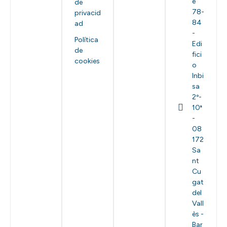
e
de
78-
privacid
84
ad
-
Política
Edi
de
fici
cookies
o
Inbi
sa
2º-
10ª
-
08
172
Sa
nt
Cu
gat
del
Vall
ès -
Bar