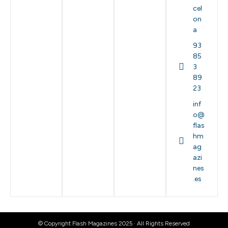
cel
on
a
93
85
3
89
23
inf
o@
flas
hm
ag
azi
nes
.es
© Copyright Flash Magazines 2025 · All Rights Reserved