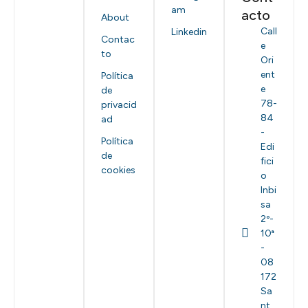
am
acto
About
Call
Linkedin
Contac
e
to
Ori
ent
Política
e
de
78-
privacid
84
ad
-
Política
Edi
de
fici
cookies
o
Inbi
sa
2º-
10ª
-
08
172
Sa
nt