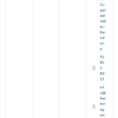
Cu
gat
del
Vall
ès -
Bar
cel
on
a
93
85
3
89
23
inf
o@
flas
hm
ag
azi