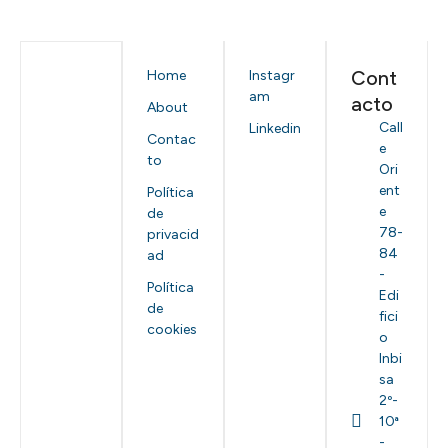
Cont
Home
Instagr
am
acto
About
Call
Linkedin
Contac
e
to
Ori
ent
Política
e
de
78-
privacid
84
ad
-
Política
Edi
de
fici
cookies
o
Inbi
sa
2º-
10ª
-