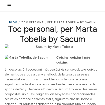
BLOG /
TOC PERSONAL, PER MARTA TOBELLA BY SACUM
Toc personal, per Marta
Tobella by Sacum
Coixins, coixins i més
coixins
En decoració, l’accessori més versàtil és sense dubte el coixí, un
element que ajuda a canviar el look de la teva casa sense
necessitat de comprar un moble nou o fer una reforma
significant, adaptar-la a les noves tendències i també a cada
època de l’any. De cada a l’hivern, a Sacum trobareu les meves
propostes, úniques i originals, dissenyades i confeccionades
tenint en compte diferents estils, sigui més clàssic, boho o
eclèctic. Per aquesta temporada, s’ha elaborat una col·lecció