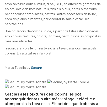
amb textures com el vellut, el pèl, i el lli, en diferents gammes de
colors, des dels més naturals, fins als blaus, ocres o marrons,
per coordinar amb sofàs, catifes i altres accessoris de la llar,
com els plaids o mantes, per decorar la sala d’estar i les
habitacions.
Una col·lecció de coixins única, a partir de teles seleccionades,
amb noves textures, colors, i formes, per fugir de les propostes
més massificades.
I recorda: si vols fer un restyling a la teva casa: comença pels
coixins. El resultat és infali·lble!
Marta Tobella by
Sacum
Gràcies a les textures dels coixins, es pot
aconseguir donar un aire més vintage, eclèctic o
atemporal a la teva casa. Els coixins que trobaràs a