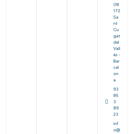
08
172
Sa
nt
Cu
gat
del
Vall
ès -
Bar
cel
on
a
93
85
3
89
23
inf
o@