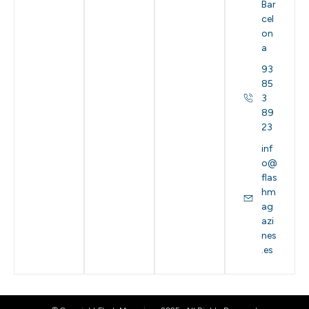
Bar
cel
on
a
93
85
3
89
23
inf
o@
flas
hm
ag
azi
nes
.es