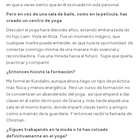
en que a veces siento que en él se invade mi vida personal.
Pero en vez de una sala de baile, como en la película, has
creado un centro de yoga
Descubrí el yoga hace dieciséis años, estando embarazada de
mi hijo Liam. Vivía en Ibiza.
Fue un momento mágico, que
cualquier madre puede entender, en que tuve la oportunidad
de
conectar conmigo misma de una manera más vivencial y
reconciliadora.
Fue una mirada hacia el futuro.
Supe que quería
practicar y compartir.
¿Entonces hiciste la formación?
Me formé en Kundalini, aunque ahora hago un tipo de práctica
más física y menos energética.
Pero un curso de formación no
te convierte en un abanderado del yoga,
así que empecé a dar
clases en el salón de mi piso de Gracia y
más tarde alquilé una
sala en el mismo barrio, donde impartí clases tanto a amigos
como a mamás de la guardería. Y entonces recibí la llamada de
Christian…
¿Sigues trabajando en la moda o te has volcado
definitivamente en el yoga?