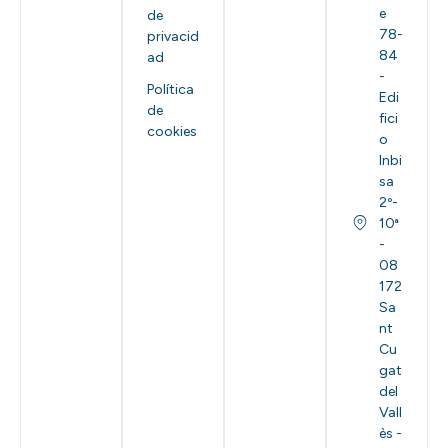
e
de
78-
privacid
84
ad
-
Política
Edi
de
fici
cookies
o
Inbi
sa
2º-
10ª
-
08
172
Sa
nt
Cu
gat
del
Vall
ès -