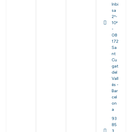
Inbi
sa
2º-
10ª
-
08
172
Sa
nt
Cu
gat
del
Vall
ès -
Bar
cel
on
a
93
85
3