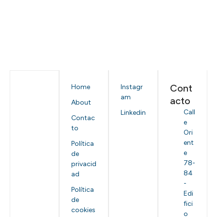
Cont
Home
Instagr
am
acto
About
Call
Linkedin
Contac
e
to
Ori
ent
Política
e
de
78-
privacid
84
ad
-
Política
Edi
de
fici
cookies
o