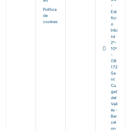
ad
-
Política
Edi
de
fici
cookies
o
Inbi
sa
2º-
10ª
-
08
172
Sa
nt
Cu
gat
del
Vall
ès -
Bar
cel
on