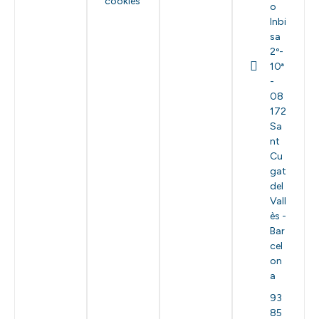
cookies
o
Inbi
sa
2º-
10ª
-
08
172
Sa
nt
Cu
gat
del
Vall
ès -
Bar
cel
on
a
93
85