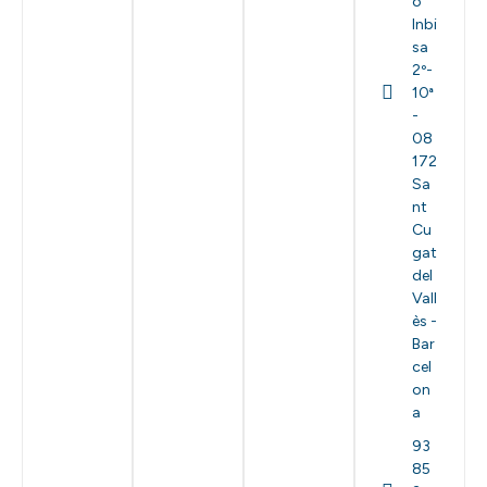
o
Inbi
sa
2º-
10ª
-
08
172
Sa
nt
Cu
gat
del
Vall
ès -
Bar
cel
on
a
93
85