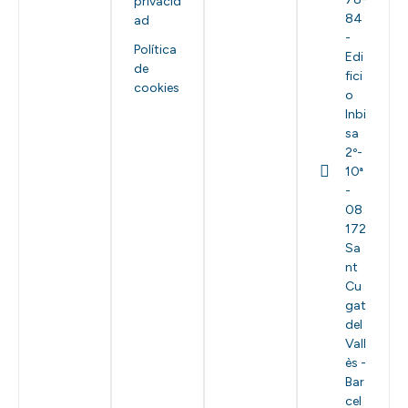
privacid
84
ad
-
Política
Edi
de
fici
cookies
o
Inbi
sa
2º-
10ª
-
08
172
Sa
nt
Cu
gat
del
Vall
ès -
Bar
cel