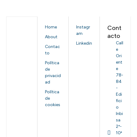
Cont
Home
Instagr
am
acto
About
Call
Linkedin
Contac
e
to
Ori
ent
Política
e
de
78-
privacid
84
ad
-
Política
Edi
de
fici
cookies
o
Inbi
sa
2º-
10ª