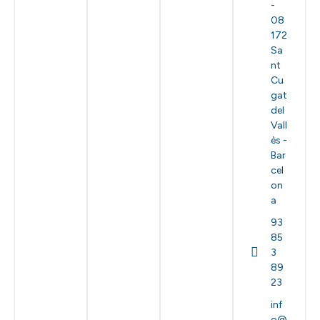
-
08
172
Sa
nt
Cu
gat
del
Vall
ès -
Bar
cel
on
a
93
85
3
89
23
inf
o@