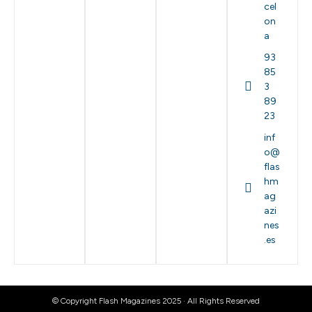
cel
on
a
93
85
3
89
23
inf
o@
flas
hm
ag
azi
nes
.es
© Copyright Flash Magazines 2025 · All Rights Reserved