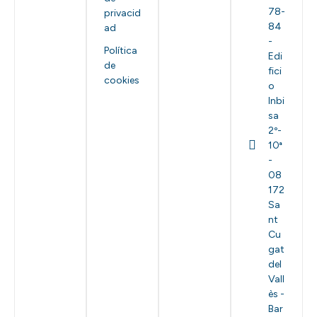
78-
privacid
84
ad
-
Política
Edi
de
fici
cookies
o
Inbi
sa
2º-
10ª
-
08
172
Sa
nt
Cu
gat
del
Vall
ès -
Bar