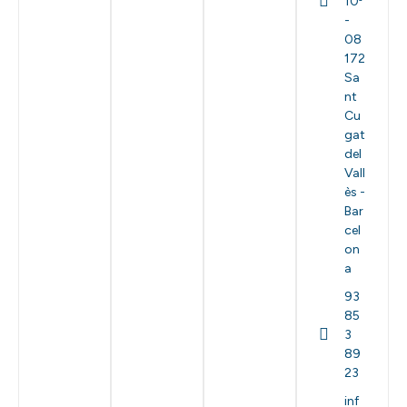
10ª
-
08
172
Sa
nt
Cu
gat
del
Vall
ès -
Bar
cel
on
a
93
85
3
89
23
inf