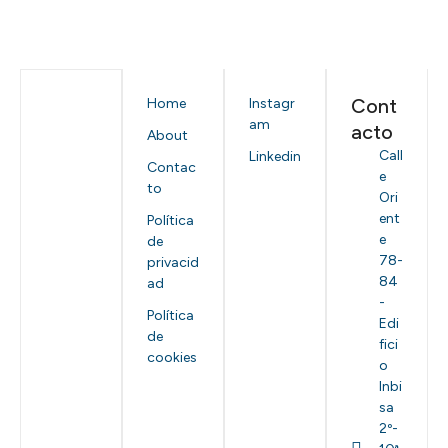
Cont
Home
Instagr
am
acto
About
Call
Linkedin
Contac
e
to
Ori
ent
Política
e
de
78-
privacid
84
ad
-
Política
Edi
de
fici
cookies
o
Inbi
sa
2º-