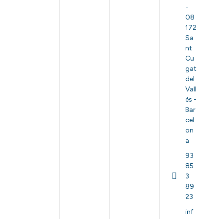
-
08
172
Sa
nt
Cu
gat
del
Vall
ès -
Bar
cel
on
a
93
85
3
89
23
inf