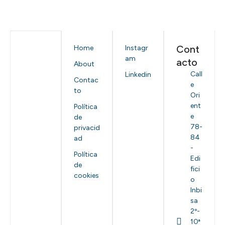
Cont
Home
Instagr
am
acto
About
Call
Linkedin
Contac
e
to
Ori
ent
Política
e
de
78-
privacid
84
ad
-
Política
Edi
de
fici
cookies
o
Inbi
sa
2º-
10ª