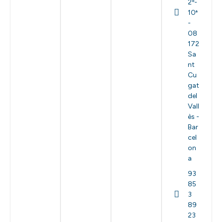
2º-
10ª
-
08
172
Sa
nt
Cu
gat
del
Vall
ès -
Bar
cel
on
a
93
85
3
89
23