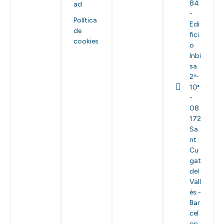
84
ad
-
Política
Edi
de
fici
cookies
o
Inbi
sa
2º-
10ª
-
08
172
Sa
nt
Cu
gat
del
Vall
ès -
Bar
cel
on