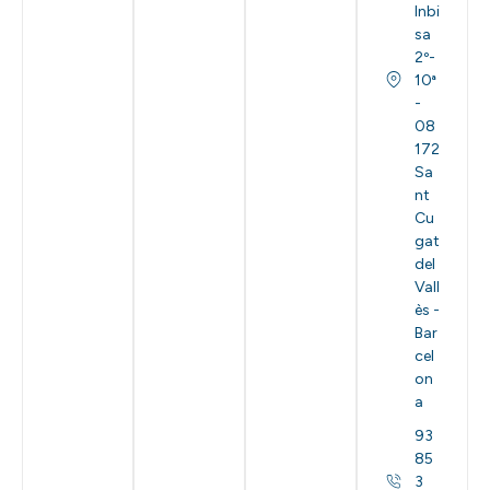
Inbi
sa
2º-
10ª
-
08
172
Sa
nt
Cu
gat
del
Vall
ès -
Bar
cel
on
a
93
85
3