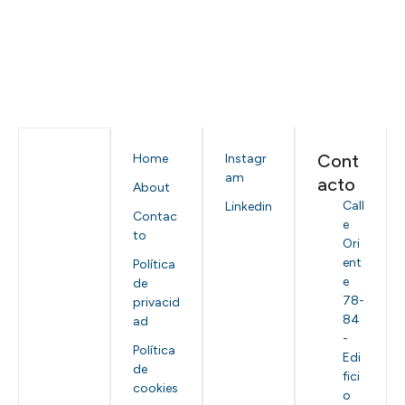
Cont
Home
Instagr
am
acto
About
Call
Linkedin
Contac
e
to
Ori
ent
Política
e
de
78-
privacid
84
ad
-
Política
Edi
de
fici
cookies
o