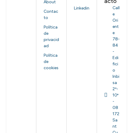
acto
About
Call
Linkedin
Contac
e
to
Ori
ent
Política
e
de
78-
privacid
84
ad
-
Política
Edi
de
fici
cookies
o
Inbi
sa
2º-
10ª
-
08
172
Sa
nt
Cu