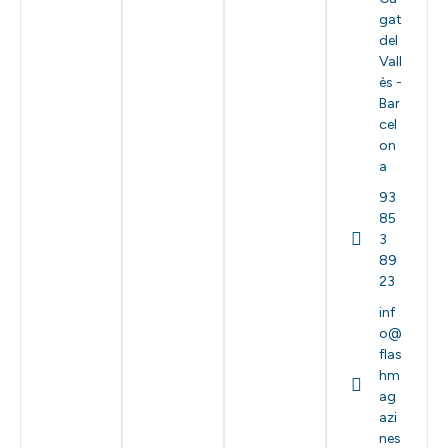
gat
del
Vall
ès -
Bar
cel
on
a
93
85
3
89
23
inf
o@
flas
hm
ag
azi
nes