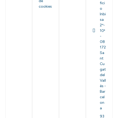
de
fici
cookies
o
Inbi
sa
2º-
10ª
-
08
172
Sa
nt
Cu
gat
del
Vall
ès -
Bar
cel
on
a
93