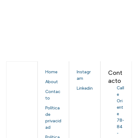
Cont
Home
Instagr
am
acto
About
Call
Linkedin
Contac
e
to
Ori
ent
Política
e
de
78-
privacid
84
ad
-
Política