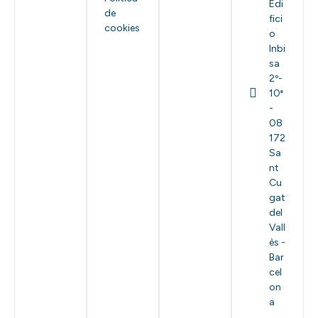
Edi
de
fici
cookies
o
Inbi
sa
2º-
10ª
-
08
172
Sa
nt
Cu
gat
del
Vall
ès -
Bar
cel
on
a