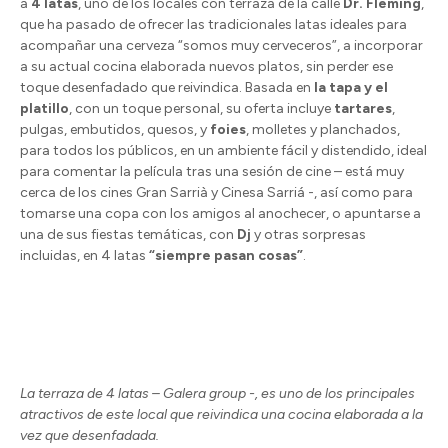
a
4 latas
, uno de los locales con terraza de la calle
Dr. Fleming
,
que ha pasado de ofrecer las tradicionales latas ideales para
acompañar una cerveza “somos muy cerveceros”, a incorporar
a su actual cocina elaborada nuevos platos, sin perder ese
toque desenfadado que reivindica. Basada en
la tapa y el
platillo
, con un toque personal, su oferta incluye
tartares
,
pulgas, embutidos, quesos, y
foies
, molletes y planchados,
para todos los públicos, en un ambiente fácil y distendido, ideal
para comentar la película tras una sesión de cine – está muy
cerca de los cines Gran Sarrià y Cinesa Sarriá -, así como para
tomarse una copa con los amigos al anochecer, o apuntarse a
una de sus fiestas temáticas, con
Dj
y otras sorpresas
incluidas, en 4 latas
“siempre pasan cosas”
.
La terraza de 4 latas – Galera group -, es uno de los principales
atractivos de este local que reivindica una cocina elaborada a la
vez que desenfadada.