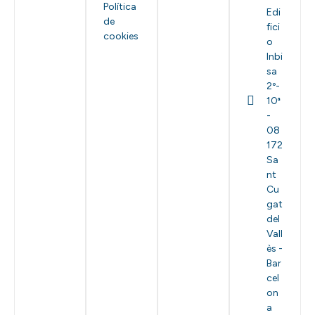
Política
Edi
de
fici
cookies
o
Inbi
sa
2º-
10ª
-
08
172
Sa
nt
Cu
gat
del
Vall
ès -
Bar
cel
on
a