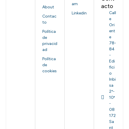
am
acto
About
Call
Linkedin
Contac
e
to
Ori
ent
Política
e
de
78-
privacid
84
ad
-
Política
Edi
de
fici
cookies
o
Inbi
sa
2º-
10ª
-
08
172
Sa
nt