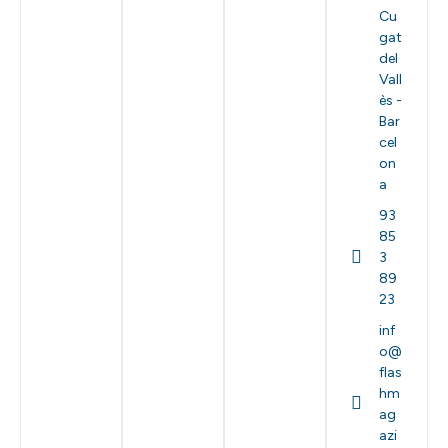
Cu
gat
del
Vall
ès -
Bar
cel
on
a
93
85
3
89
23
inf
o@
flas
hm
ag
azi