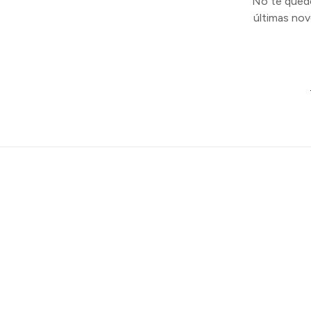
No te quedes
últimas no